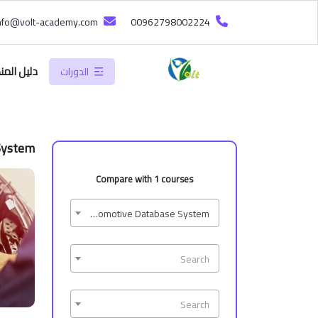
info@volt-academy.com
00962798002224
دليل المن
الدورات
System
Compare with 1 courses
Automotive Database System
Search
Search