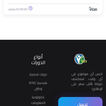
شحنها، والبنية التحتية اللازمة لدعم انتشارها مثل محطات الشحن العامة والمنزلية.
كما تتناول الوحدة الأثر البيئي لوسائل النقل التقليدية مقارنة بالسيارات الكهربائية،
مجاناً
02:00:00 ساعات
وأهمية التحول نحو الطاقة النظيفة للحد من الانبعاثات الكربونية. بالإضافة إلى ذلك،
تستعرض الوحدة المبادئ الأساسية لحماية البيئة والقوانين والتشريعات التي تنظم
استخدام الطاقة النظيفة وتدعم التحول إلى النقل المستدام، مع إبراز دور الأفراد
والمؤسسات في المحافظة على البيئة وتقليل التلوث.
أنواع
الدورات
ادرس أي موضوع، في
دورات قصيرة
أي وقت. استكشف
هندسة BTEC
دوراتنا بأقل سعر على
وطني
الإطلاق!
تكنولوجيا
المعلومات
تحميل