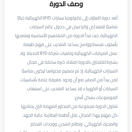
وصف الدورة
تُعد دورة
التعرّف إلى تكنولوجيا سيارات BYD الكهربائية
خيارًا
مناسبًا للمبتدئين والراغبين في دخول عالم السيارات
الكهربائية، حيث تبدأ الدورة من المفاهيم الأساسية وتشرحها
بأسلوب مبسط وواضح يساعد المتدرب على فهم طبيعة
عمل المركبات الكهربائية وتقنيات شركة BYD الحديثة. ولا
يشترط للالتحاق بالدورة امتلاك خبرة سابقة في مجال
السيارات الكهربائية، إذ تم تصميم محتواها ليكون مناسبًا
لمن يبدأ من الصفر، مع أن وجود معرفة عامة بأساسيات
السيارات أو الكهرباء قد يساعد المتدرب على استيعاب
الموضوعات بشكل أسرع.
تتناول الدورة مجموعة من المحاور المهمة التي يحتاجها
كل مهتم بهذا المجال، مثل أنظمة البطارية عالية الجهد،
والمحرك الكهربائي، ونظام الشحن، ووحدات التحكم