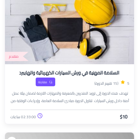
متقدم
السلامة المهنية في ورش السيارات الكهربائية والهايبرد
مقارنة
5
(15 تقييم الدورة)
تهدف هذه الدورة إلى تزويد المتدربين بالمعرفة والمهارات اللازمة لضمان بيئة عمل
آمنة داخل ورش السيارات. تتناول الدورة مبادئ السلامة العامة، وإجراءات الوقاية من
المخاطر الشائعة مثل الحريق، والصدمات الكهربائية، والتعامل مع المواد الكيميائية
والزيوت. كما تغطي أفضل الممارسات لاستخدام الأدوات والمعدات بشكل آمن،
$10
02:33:00 ساعات
إضافة إلى الإسعافات الأولية وإجراءات الطوارئ. في نهاية الدورة، سيكون
المشاركون قادرين على تطبيق معايير السلامة المهنية للحفاظ على بيئة عمل خالية
من الحوادث.