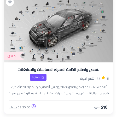
مبتدئ
.فحص واصلاح انظمة المحرك الحساسات والمشغلات
مقارنة
5
(14 تقييم الدورة)
تُعد حساسات المحرك من المكونات الحيوية في أنظمة إدارة المحرك الحديثة، حيث
تقوم بجمع البيانات الضرورية مثل درجة الحرارة، ضغط الهواء، نسبة الأوكسجين، سرعة
دوران المحرك، وغيرها، ثم ترسلها إلى وحدة التحكم الإلكترونية (ECU) لضبط أداء
المحرك وتحقيق أعلى كفاءة في استهلاك الوقود وتقليل الانبعاثات الضارة.
$10
02:30:00 ساعات
$20