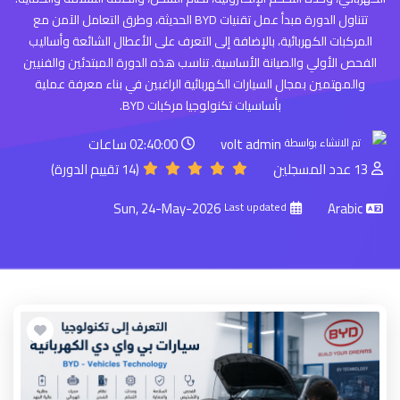
تتناول الدورة مبدأ عمل تقنيات BYD الحديثة، وطرق التعامل الآمن مع
المركبات الكهربائية، بالإضافة إلى التعرف على الأعطال الشائعة وأساليب
الفحص الأولي والصيانة الأساسية. تناسب هذه الدورة المبتدئين والفنيين
والمهتمين بمجال السيارات الكهربائية الراغبين في بناء معرفة عملية
بأساسيات تكنولوجيا مركبات BYD.
volt admin
02:40:00 ساعات
تم الانشاء بواسطة
13 عدد المسجلين
(14 تقييم الدورة)
Sun, 24-May-2026
Arabic
Last updated