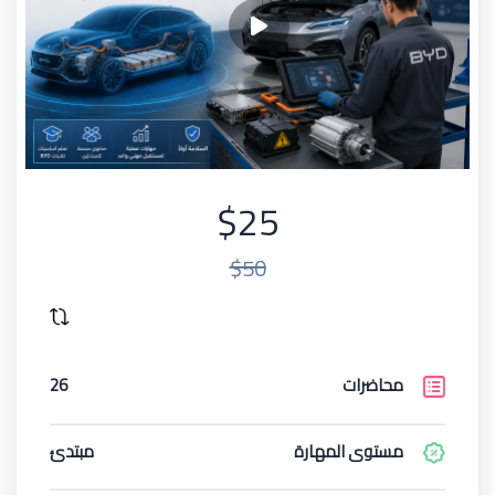
$25
$50
محاضرات
26
مستوى المهارة
مبتدئ