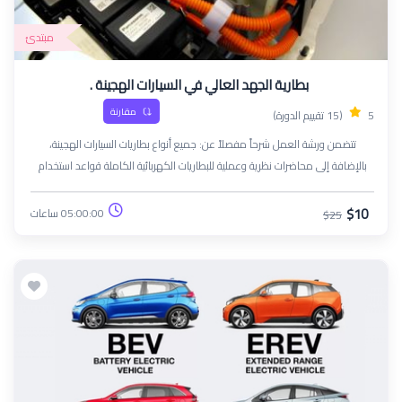
مبتدئ
بطارية الجهد العالي في السيارات الهجينة .
مقارنة
5
(15 تقييم الدورة)
تتضمن ورشة العمل شرحاً مفصلاً عن: جميع أنواع بطاريات السيارات الهجينة،
بالإضافة إلى محاضرات نظرية وعملية للبطاريات الكهربائية الكاملة قواعد استخدام
معدات السلامة العامة أجزاء النظام ومبدأ تشغيله، والتدفق الكهربائي من البطارية
وإليها الطرق الصحيحة للفك والتركيب محاضرات متخصصة حول كيفية استخدام جهاز
$10
05:00:00 ساعات
$25
الشحن الذكي لشحن هذا النوع من البطاريات التعرف على استراتيجيات تشخيص
الأعطال وطرق إصلاحها