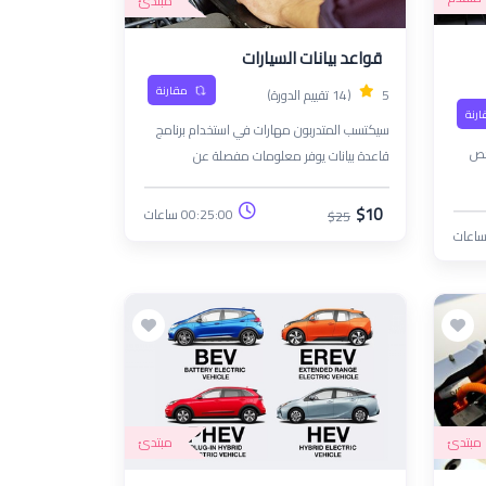
مبتدئ
قواعد بيانات السيارات
مقارنة
5
(14 تقييم الدورة)
ارنة
سيكتسب المتدربون مهارات في استخدام برنامج
حص
قاعدة بيانات يوفر معلومات مفصلة عن
المواصفات الفنية والعلمية لأنظمة المركبات
تثلون
المختلفة، بما في ذلك مخططاتها الكهربائية
$10
00:25:00 ساعات
$25
م
والميكانيكية.
مبتدئ
مبتدئ