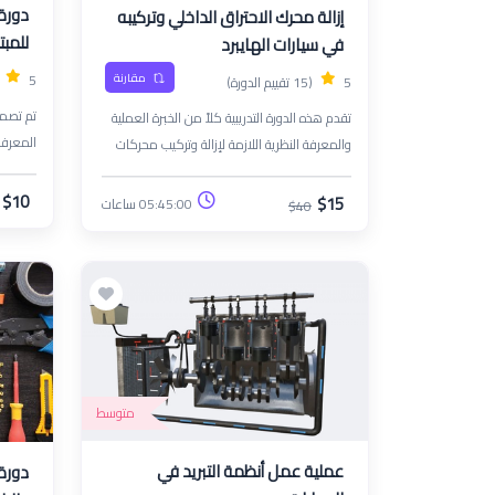
دورة 
إزالة محرك الاحتراق الداخلي وتركيبه
للمبت
في سيارات الهايبرد
5
مقارنة
5
(15 تقييم الدورة)
تم تصمي
تقدم هذه الدورة التدريبية كلاً من الخبرة العملية
المعرفة
والمعرفة النظرية اللازمة لإزالة وتركيب محركات
الاحتراق الداخلي في مختلف المركبات بشكل آمن
على الت
وفعال. سيكتسب المشاركون خبرة في الأدوات
$10
$15
05:45:00 ساعات
$40
الصيانة 
والتقنيات وأفضل الممارسات الصناعية الضرورية
يؤهلهم 
لصيانة المحركات
متوسط
عملية عمل أنظمة التبريد في
دورة