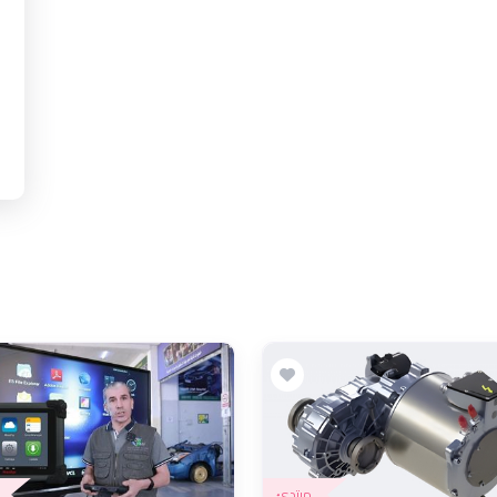
مبتدئ