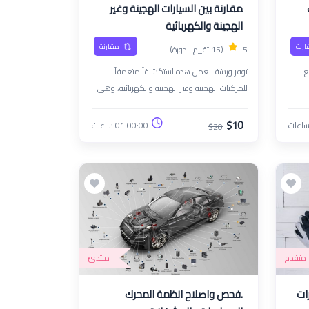
مقارنة بين السيارات الهجينة وغير
الهجينة والكهربائية
ارنة
مقارنة
5
(15 تقييم الدورة)
ً عن: جميع
توفر ورشة العمل هذه استكشافاً متعمقاً
للمركبات الهجينة وغير الهجينة والكهربائية، وهي
مصممة لعشاق السيارات والفنيين والمستهلكين.
عامة
سوف ينخرط المشاركون في مناقشات تفاعلية
$10
01:00:00 ساعات
$20
ائي
وأنشطة عملية لفهم الميكانيكا والأداء والتأثيرات
تركيب
البيئية لكل نوع من أنواع السيارات.
از
ت
وطرق
متقدم
مبتدئ
ات
.فحص واصلاح انظمة المحرك