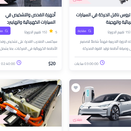
تروس ناقل الحركة في السيارات
أجهزة الفحص والتشخيص في
بائية والهجينة
السيارات الكهربائية والهايبرد
مقارنة
مق
(15 تقييم الدورة)
5
(15 تقييم الدورة)
 الدورة التدريبية فهماً شاملاً لتصميم
سيكتسب المتدرب القدرة على تشخيص وف
وصيانة أنظمة توليد القوة المحركة
الأنظمة الكهربائية في المركبات، بما يشمل
ت. وهي مصممة لفنيي السيارات
المكونات الميكانيكية والكهربائية. كما سيم
نيكيين والأفراد الذين يسعون إلى توسيع
أيضاً للوائح السلامة والصحة مع إظهار الالتزا
$20
03:00:00 ساعات
02:40:00 ساعات
 بأنظمة توليد القوة المحركة مع تعزيز
بالتحسين المستمر وتطوير مهاراتهم.
 الفنية في صيانة المركبات وإصلاحها
مبتدئ