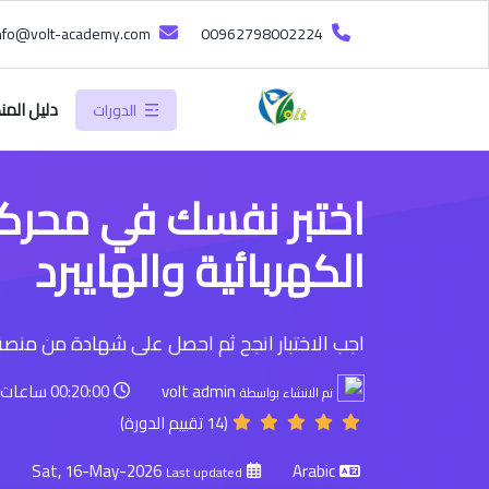
info@volt-academy.com
00962798002224
دليل المن
الدورات
اختبر نفسك في محركات
الكهربائية والهايبرد
اجب الاختبار انجح ثم احصل على شهادة من منص
volt admin
00:20:00 ساعات
تم الانشاء بواسطة
(14 تقييم الدورة)
Sat, 16-May-2026
Arabic
Last updated