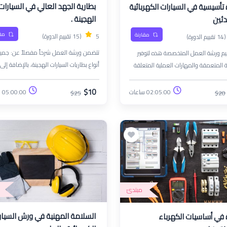
بطارية الجهد العالي في السيارات
تأسيسية في السيارات الكهربائية
الهجينة .
دئين
مق
مقارنة
5
(15 تقييم الدورة)
(14 تقييم الدورة)
تتضمن ورشة العمل شرحاً مفصلا
م ورشة العمل المتخصصة هذه لتوفير
أنواع بطاريات السيارات الهجينة، بالإضافة إلى
 المتعمقة والمهارات العملية المتعلقة
محاضرات نظرية وعملية للبطاريات الكهربائية
بالسيارات الكهربائية (EVs). سيتعرف المشاركون
الكاملة قواعد استخدام معدات السلامة ال
طورات التكنولوجية والأنظمة وممارسات
$10
05:00:00 ساعات
02:05:00 ساعات
$25
$20
أجزاء النظام ومبدأ تشغيله، والتدفق الكهرب
التي تنفرد بها السيارات الكهربائية، مما
من البطارية وإليها الطرق الصحيحة للفك وال
للعمل في قطاع السيارات سريع التطور.
محاضرات متخصصة حول كيفية استخدام جه
الشحن الذكي لشحن هذا النوع من البطاريا
التعرف على استراتيجيات تشخيص الأعطال 
إصلاحها
مبتدئ
السلامة المهنية في ورش السيار
 في أساسيات الكهرباء