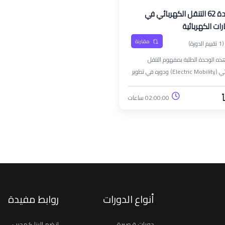
الوحدة 62 التنقل الكهربائي في
رات الكهربائية
مقارنة
(1 تقييم الدورة)
ذه الوحدة الطلبة بمفهوم التنقل
الكهربائي (Electric Mobility) ودوره في تطوير
نقل المستدام. وتركّز على فهم أساسيات
 الكهربائية، وأنظمة شحنها، والبنية التحتية
ً
02:00:00 ساعات
 لدعم انتشارها مثل محطات الشحن العامة
ة. كما تتناول الوحدة الأثر البيئي لوسائل
تقليدية مقارنة بالسيارات الكهربائية، وأهمية
حو الطاقة النظيفة للحد من الانبعاثات
ية. بالإضافة إلى ذلك، تستعرض الوحدة
الأساسية لحماية البيئة والقوانين
عات التي تنظم استخدام الطاقة النظيفة
تحول إلى النقل المستدام، مع إبراز دور
أنواع الدورات
روابط مفيدة
 والمؤسسات في المحافظة على البيئة
لتلوث.
دورات قصيرة
انضم الينا كمدرب