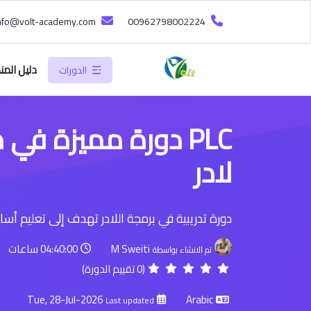
info@volt-academy.com
00962798002224
دليل المن
الدورات
PLC دورة مميزة في
لادر
دورة تدريبية في برمجة اللادر تهدف إلى تعليم أسا
M Sweiti
04:40:00 ساعات
تم الانشاء بواسطة
(0 تقييم الدورة)
Tue, 28-Jul-2026
Arabic
Last updated