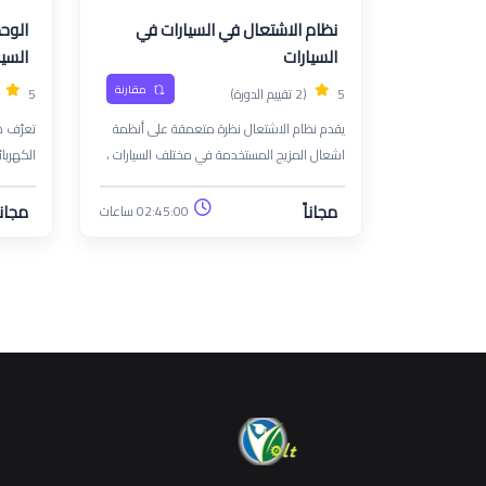
نظام الاشتعال في السيارات في
السيارات
السيا
مقارنة
5
(2 تقييم الدورة)
5
يقدم نظام الاشتعال نظرة متعمقة على أنظمة
تعرّف ه
اشعال المزيج المستخدمة في مختلف السيارات ،
مع التركيز على مبادئها وأنواعها ووظائفها
قطاع ال
وصيانتها. تم تصميم هذه الدورة لفنيي السيارات
السيارات
مجاناً
مجانا
02:45:00 ساعات
والمهندسين وأي شخص مهتم بالأنظمة
اللازمة
الكهربائية.
والمنزلي
النقل ال
التحول ن
الكربون
المبادئ 
والتشري
وتدعم ال
الأفراد
وتقليل ا