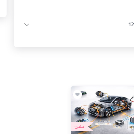
مبتدئ