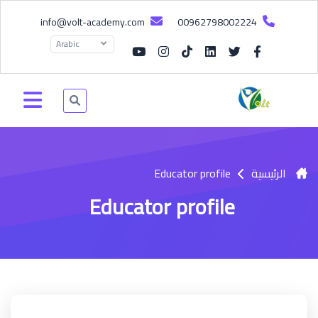
info@volt-academy.com
00962798002224
Arabic
الرئيسية
Educator profile
Educator profile