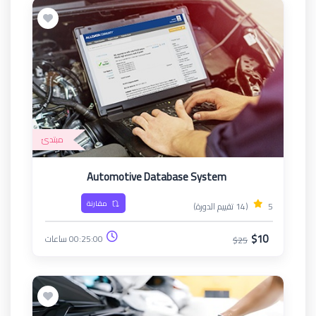
مبتدئ
Automotive Database System
مقارنة
5
(14 تقييم الدورة)
$10
00:25:00 ساعات
$25