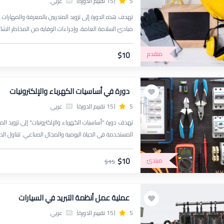
5
(15 تقييم الدورة)
عربي
تهدف هذه الدورة إلى تزويد المتدربين بالمعرفة والمهارات ا
مبادئ السلامة العامة، وإجراءات الوقاية من المخاطر الشائ
الكيميائية والزيوت. كما تغطي أفضل الممارسات لاستخدام 
وإجراءات الطوارئ. في نهاية الدورة، سيكون المشاركون قاد
متقدم
$10
من الحوادث.
دورة في أساسيات الكهرباء والإلكترونيات
5
(15 تقييم الدورة)
عربي
تهدف دورة "أساسيات الكهرباء والإلكترونيات" إلى تزويد المت
المستخدمة في الحياة اليومية والمجال الصناعي. تتناول الدو
قوانين أوم وكيرشوف، وأنواع الدوائر الكهربائية، والمكونات ا
تطبيقات عملية لفهم كيفية عمل هذه المكونات داخل الدوائر
$10
مبتدئ
$15
عملية عمل أنظمة التبريد في السيارات
5
(15 تقييم الدورة)
عربي