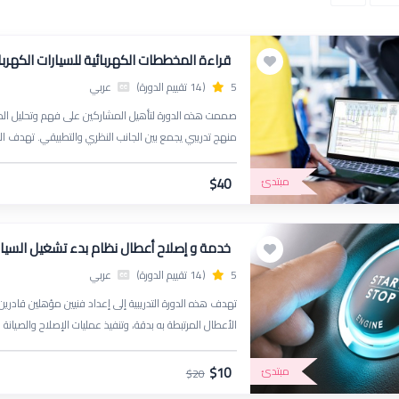
قراءة المخططات الكهربائية للسيارات الكهربا
5
(14 تقييم الدورة)
عربي
صممت هذه الدورة لتأهيل المشاركين على فهم وتحليل المخطط
منهج تدريبي يجمع بين الجانب النظري والتطبيقي. تهدف الدو
تتبّع المسارات، وتحليل دوائر الاتصال بين وحدات التحكم الإ
مبتدئ
$40
خدمة و إصلاح أعطال نظام بدء تشغيل السيار
5
(14 تقييم الدورة)
عربي
تهدف هذه الدورة التدريبية إلى إعداد فنيين مؤهلين قاد
الأعطال المرتبطة به بدقة، وتنفيذ عمليات الإصلاح والصيان
والتطبيق العملي من خلال ورش عمل مكثفة.
$10
مبتدئ
$20