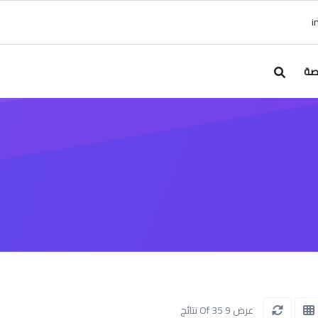
صة
عرض 9 Of 35 نتائج