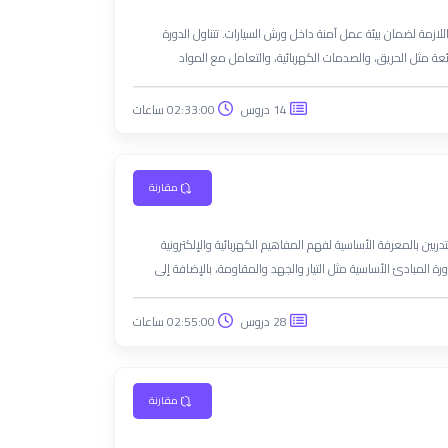
للازمة لضمان بيئة عمل آمنة داخل ورش السيارات. تتناول الدورة
عة مثل الحريق، والصدمات الكهربائية، والتعامل مع المواد
الأدوات والمعدات بشكل آمن، إضافة إلى الإسعافات الأولية
رين على تطبيق معايير السلامة المهنية للحفاظ على بيئة عمل خالية
14 دروس
02:33:00 ساعات
مقارنة
دربين بالمعرفة الأساسية لفهم المفاهيم الكهربائية والإلكترونية
رة المبادئ الأساسية مثل التيار والجهد والمقاومة، بالإضافة إلى
لإلكترونية مثل المقاومات والمكثفات والترانزستورات. كما تتيح الدورة
، مما يساعد المتدربين على تطوير مهارات الصيانة والتركيب.
28 دروس
02:55:00 ساعات
مقارنة