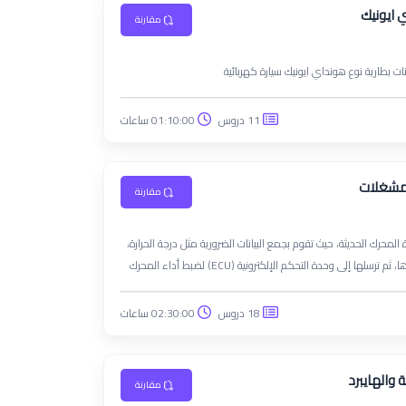
 ايونيك
مقارنة
ات بطارية نوع هونداي ايونيك سيارة كهربائية
11 دروس
01:10:00 ساعات
لمشغلات
مقارنة
محرك الحديثة، حيث تقوم بجمع البيانات الضرورية مثل درجة الحرارة،
ضغط الهواء، نسبة الأوكسجين، سرعة دوران المحرك، وغيرها، ثم ترسلها إلى وحدة التحكم الإلكترونية (ECU) لضبط أداء المحرك
الضارة.
18 دروس
02:30:00 ساعات
 والهايبرد
مقارنة