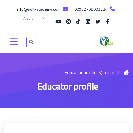
info@volt-academy.com
00962798002224
Arabic
الرئيسية
Educator profile
Educator profile