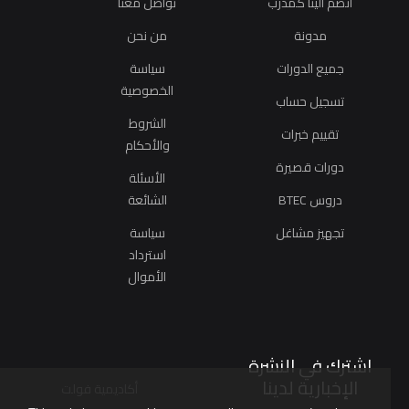
انضم الينا كمدرب
تواصل معنا
مدونة
من نحن
جميع الدورات
سياسة
الخصوصية
تسجيل حساب
الشروط
تقييم خبرات
والأحكام
دورات قصيرة
الأسئلة
دروس BTEC
الشائعة
تجهيز مشاغل
سياسة
استرداد
الأموال
اشترك في النشرة
الإخبارية لدينا
أكاديمية فولت