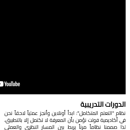
الدورات التدريبية
نظام "التعلم المتكامل": ابدأ أونلاين وأنجز عملياً لاحقاً
نحن
في أكاديمية فولت نؤمن بأن المعرفة لا تكتمل إلا بالتطبيق،
لذا صممنا نظاماً مرناً يربط بين المسار النظري والعملي