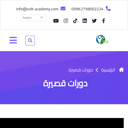
info@volt-academy.com
00962798002224
Arabic
الرئيسية
دورات قصيرة
دورات قصيرة