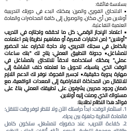
بسلاسة فائقة:
• الالتحاق الفوري والمرن: يمكنك البدء في دورتك التدريبية
أونلاين من أي مكان، والوصول إلى كافة المحاضرات والمادة
العلمية التفاعلية.
• اعتماد الإنجاز الرقمي: كل ما تحققه وتجتازه في التدريب
"أونلاين" (من اختبارات قصيرة أو مفاهيم نظرية) يتم اعتماده
بالكامل في سجلك التدريبي، ولا حاجة لتكراره عند الحضور
للمشاغل.
• جدولة التطبيق العملي: يتاح لك "بنك ساعات
عملي" يمكنك استخدامه لاحقاً للالتحاق بالمشاغل في
الوقت الذي يناسبك، لتحويل ما تعلمته خلف الشاشة إلى
مهارة يدوية حقيقية.
• تجسير الفجوة: نوفر لك الدعم اللازم
للانتقال من المحاكاة الافتراضية إلى المعدات الواقعية، مع
ضمان وجود مدربين يشرفون على تطبيقك العملي بناءً على
مستواك الذي وصلت إليه أونلاين.
فوائد هذا النظام لطلابنا:
1. استثمار الوقت: ابدأ دراستك الآن ولا تنتظر توفر وقت للتنقل؛
فالمادة النظرية جاهزة بين يديك.
2. كفاءة التدريب: عند حضورك للمشغل، ستكون كامل
طاقتك موجهة للتطبيق اليدوي لأنك أتقنت الجانب النظري