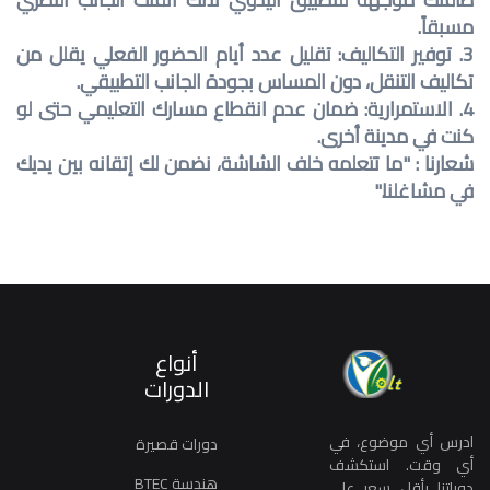
مسبقاً.
3. توفير التكاليف: تقليل عدد أيام الحضور الفعلي يقلل من
تكاليف التنقل، دون المساس بجودة الجانب التطبيقي.
4. الاستمرارية: ضمان عدم انقطاع مسارك التعليمي حتى لو
كنت في مدينة أخرى.
شعارنا : "ما تتعلمه خلف الشاشة، نضمن لك إتقانه بين يديك
في مشاغلنا."
أنواع
الدورات
ادرس أي موضوع، في
دورات قصيرة
أي وقت. استكشف
هندسة BTEC
دوراتنا بأقل سعر على