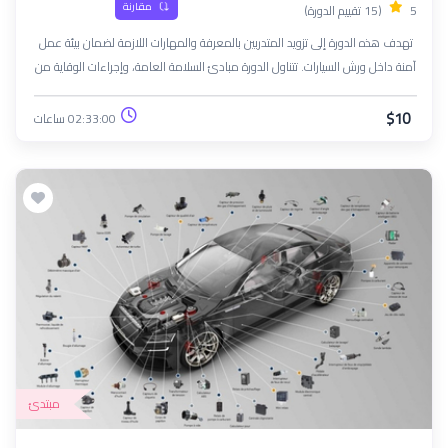
مقارنة
5
(15 تقييم الدورة)
تهدف هذه الدورة إلى تزويد المتدربين بالمعرفة والمهارات اللازمة لضمان بيئة عمل
آمنة داخل ورش السيارات. تتناول الدورة مبادئ السلامة العامة، وإجراءات الوقاية من
المخاطر الشائعة مثل الحريق، والصدمات الكهربائية، والتعامل مع المواد الكيميائية
والزيوت. كما تغطي أفضل الممارسات لاستخدام الأدوات والمعدات بشكل آمن،
$10
02:33:00 ساعات
إضافة إلى الإسعافات الأولية وإجراءات الطوارئ. في نهاية الدورة، سيكون
المشاركون قادرين على تطبيق معايير السلامة المهنية للحفاظ على بيئة عمل خالية
من الحوادث.
مبتدئ