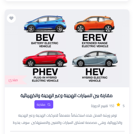
الأعطال وطرق إصلاحها
مبتدئ
مقارنة بين السيارات الهجينة وغير الهجينة والكهربائية
مقارنة
5
(15 تقييم الدورة)
توفر ورشة العمل هذه استكشافاً متعمقاً للمركبات الهجينة وغير الهجينة
والكهربائية، وهي مصممة لعشاق السيارات والفنيين والمستهلكين. سوف ينخرط
المشاركون في مناقشات تفاعلية وأنشطة عملية لفهم الميكانيكا والأداء والتأثيرات