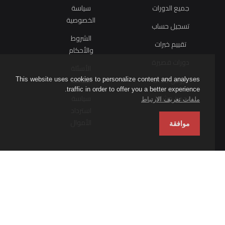
جميع الدورات
سياسة
الخصوصية
تسجيل حساب
الشروط
تقييم خبرات
والأحكام
دورات قصيرة
الأسئلة
دروس BTEC
الشائعة
This website uses cookies to personalize content and analyses
traffic in order to offer you a better experience.
تجهيز مشاغل
سياسة
ملفات تعريف الارتباط
استرداد
الأموال
موافقة
اشترك في النشرة
الإخبارية لدينا
أكاديمية فولت