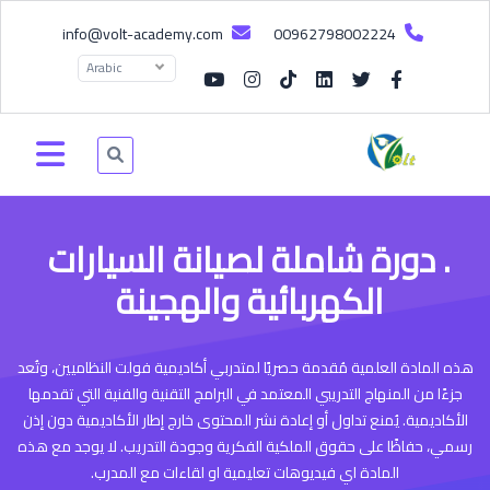
info@volt-academy.com
00962798002224
Arabic
. دورة شاملة لصيانة السيارات
الكهربائية والهجينة
هذه المادة العلمية مُقدمة حصريًا لمتدربي أكاديمية فولت النظاميين، وتُعد
جزءًا من المنهاج التدريبي المعتمد في البرامج التقنية والفنية التي تقدمها
الأكاديمية. يُمنع تداول أو إعادة نشر المحتوى خارج إطار الأكاديمية دون إذن
رسمي، حفاظًا على حقوق الملكية الفكرية وجودة التدريب. لا يوجد مع هذه
المادة اي فيديوهات تعليمية او لقاءات مع المدرب.