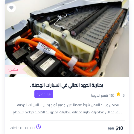
مبتدئ
بطارية الجهد العالي في السيارات الهجينة .
مقارنة
5
(15 تقييم الدورة)
تتضمن ورشة العمل شرحاً مفصلاً عن: جميع أنواع بطاريات السيارات الهجينة،
بالإضافة إلى محاضرات نظرية وعملية للبطاريات الكهربائية الكاملة قواعد استخدام
معدات السلامة العامة أجزاء النظام ومبدأ تشغيله، والتدفق الكهربائي من البطارية
وإليها الطرق الصحيحة للفك والتركيب محاضرات متخصصة حول كيفية استخدام جهاز
$10
05:00:00 ساعات
$25
الشحن الذكي لشحن هذا النوع من البطاريات التعرف على استراتيجيات تشخيص