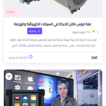
مبتدئ
علبة تروس ناقل الحركة في السيارات الكهربائية والهجينة
مقارنة
5
(15 تقييم الدورة)
توفر هذه الدورة التدريبية فهماً شاملاً لتصميم وتشغيل وصيانة أنظمة توليد القوة
المحركة للمركبات. وهي مصممة لفنيي السيارات والميكانيكيين والأفراد الذين
يسعون إلى توسيع معرفتهم بأنظمة توليد القوة المحركة مع تعزيز خبراتهم الفنية
في صيانة المركبات وإصلاحها
$40
03:00:00 ساعات