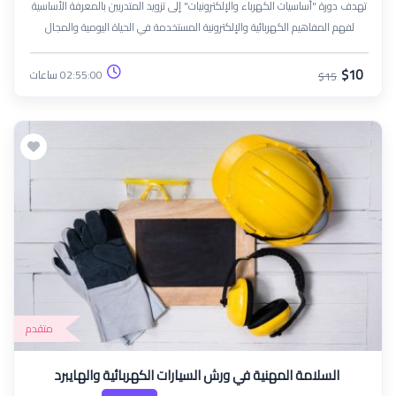
تهدف دورة "أساسيات الكهرباء والإلكترونيات" إلى تزويد المتدربين بالمعرفة الأساسية
لفهم المفاهيم الكهربائية والإلكترونية المستخدمة في الحياة اليومية والمجال
الصناعي. تتناول الدورة المبادئ الأساسية مثل التيار والجهد والمقاومة، بالإضافة إلى
قوانين أوم وكيرشوف، وأنواع الدوائر الكهربائية، والمكونات الإلكترونية مثل
$10
02:55:00 ساعات
$15
المقاومات والمكثفات والترانزستورات. كما تتيح الدورة تطبيقات عملية لفهم كيفية
عمل هذه المكونات داخل الدوائر، مما يساعد المتدربين على تطوير مهارات الصيانة
والتركيب.
متقدم
السلامة المهنية في ورش السيارات الكهربائية والهايبرد