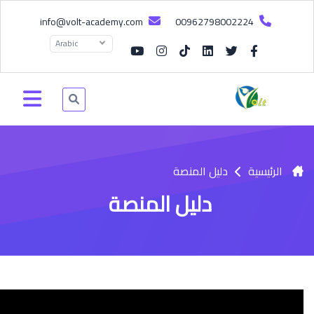
info@volt-academy.com
00962798002224
Arabic
الرئيسية
دليل المنصة
دليل المنصة