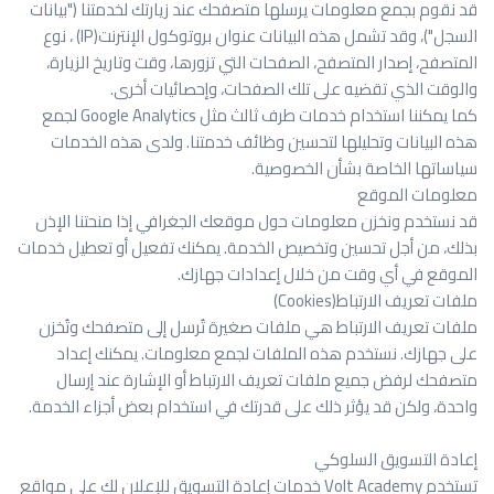
قد نقوم بجمع معلومات يرسلها متصفحك عند زيارتك لخدمتنا ("بيانات
السجل")، وقد تشمل هذه البيانات عنوان بروتوكول الإنترنت
(IP)
، نوع
المتصفح، إصدار المتصفح، الصفحات التي تزورها، وقت وتاريخ الزيارة،
والوقت الذي تقضيه على تلك الصفحات، وإحصائيات أخرى
.
كما يمكننا استخدام خدمات طرف ثالث مثل
Google Analytics
لجمع
هذه البيانات وتحليلها لتحسين وظائف خدمتنا. ولدى هذه الخدمات
سياساتها الخاصة بشأن الخصوصية
.
معلومات الموقع
قد نستخدم ونخزن معلومات حول موقعك الجغرافي إذا منحتنا الإذن
بذلك، من أجل تحسين وتخصيص الخدمة. يمكنك تفعيل أو تعطيل خدمات
الموقع في أي وقت من خلال إعدادات جهازك
.
ملفات تعريف الارتباط
(Cookies)
ملفات تعريف الارتباط هي ملفات صغيرة تُرسل إلى متصفحك وتُخزن
على جهازك. نستخدم هذه الملفات لجمع معلومات. يمكنك إعداد
متصفحك لرفض جميع ملفات تعريف الارتباط أو الإشارة عند إرسال
واحدة، ولكن قد يؤثر ذلك على قدرتك في استخدام بعض أجزاء الخدمة
.
إعادة التسويق السلوكي
تستخدم
Volt Academy
خدمات إعادة التسويق للإعلان لك على مواقع