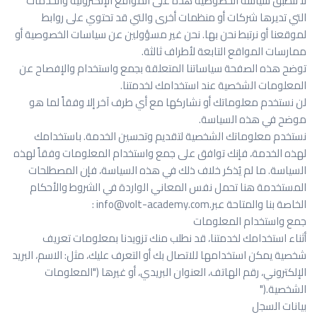
لا تنطبق سياسة الخصوصية هذه على المواقع الإلكترونية والخدمات
التي تديرها شركات أو منظمات أخرى والتي قد تحتوي على روابط
لموقعنا أو نرتبط نحن بها. نحن غير مسؤولين عن سياسات الخصوصية أو
ممارسات المواقع التابعة لأطراف ثالثة
.
توضح هذه الصفحة سياساتنا المتعلقة بجمع واستخدام والإفصاح عن
المعلومات الشخصية عند استخدامك لخدمتنا
.
لن نستخدم معلوماتك أو نشاركها مع أي طرف آخر إلا وفقاً لما هو
موضح في هذه السياسة
.
نستخدم معلوماتك الشخصية لتقديم وتحسين الخدمة. باستخدامك
لهذه الخدمة، فإنك توافق على جمع واستخدام المعلومات وفقاً لهذه
السياسة. ما لم يُذكر خلاف ذلك في هذه السياسة، فإن المصطلحات
المستخدمة هنا تحمل نفس المعاني الواردة في الشروط والأحكام
الخاصة بنا والمتاحة عبر
: info@volt-academy.com.
جمع واستخدام المعلومات
أثناء استخدامك لخدمتنا، قد نطلب منك تزويدنا بمعلومات تعريف
شخصية يمكن استخدامها للاتصال بك أو التعرف عليك، مثل: الاسم، البريد
الإلكتروني، رقم الهاتف، العنوان البريدي، أو غيرها ("المعلومات
الشخصية
").
بيانات السجل