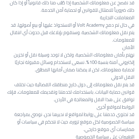
قد نفصح عن معلوماتك الشخصية إذا طُلب منا ذلك قانونياً أو إذا كان
ذلك ضرورياً للامتثال للقوانين أو لحماية أمن الخدمة
.
المعاملات التجارية
في حال تم دمج
Volt Academy
أو الاستحواذ عليها أو بيع أصولها، قد
يتم نقل معلوماتك الشخصية. وسنقوم بإبلاغك قبل حدوث أي انتقال
للمعلومات
.
الأمان
نهتم بأمان معلوماتك الشخصية، ولكن لا توجد وسيلة نقل أو تخزين
إلكتروني آمنة بنسبة 100%. نسعى لاستخدام وسائل مقبولة تجاريًا
لحماية معلوماتك، لكن لا يمكننا ضمان أمانها المطلق
.
النقل الدولي
قد يتم نقل معلوماتك إلى دول خارج منطقتك القضائية حيث تختلف
قوانين حماية البيانات. باستخدامك لخدمتنا وتقديمك للمعلومات، فإنك
توافق على هذا النقل والمعالجة في الأردن
.
الروابط لمواقع أخرى
قد تحتوي خدمتنا على روابط لمواقع لا نديرها نحن. نوصي بمراجعة
سياسة الخصوصية لكل موقع تزوره، حيث لا نتحكم في سياسات أو
ممارسات أي موقع خارجي
.
التغييرات على سياسة الخصوصية