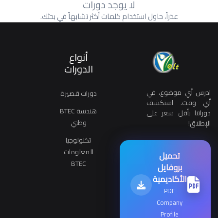
لا يوجد دورات
عذراً، حاول استخدام كلمات أكثر تشابهاً في بحثك.
أنواع
الدورات
ادرس أي موضوع، في
دورات قصيرة
أي وقت. استكشف
هندسة BTEC
دوراتنا بأقل سعر على
وطني
الإطلاق!
تكنولوجيا
المعلومات
تحميل
BTEC
بروفايل
الأكاديمية
PDF
Company
Profile