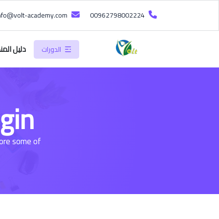
info@volt-academy.com
00962798002224
دليل المن
الدورات
gin
lore some of