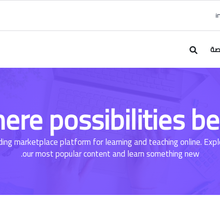
صة
ere possibilities be
ding marketplace platform for learning and teaching online. Exp
our most popular content and learn something new.