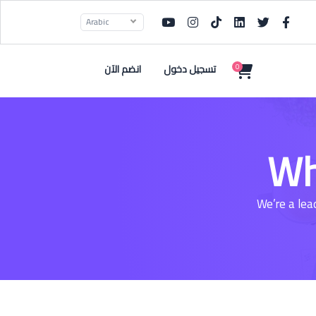
Arabic
تسجيل دخول
انضم الآن
0
Wh
We’re a lea