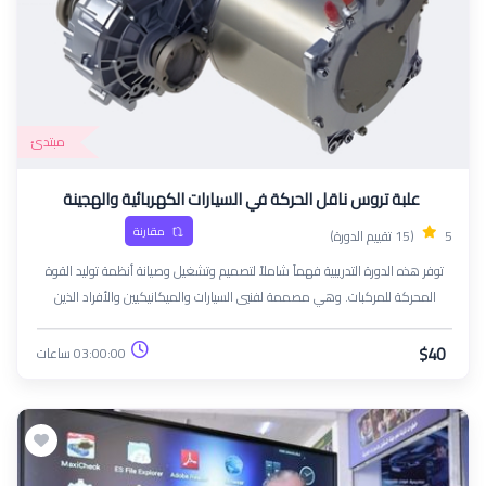
مبتدئ
علبة تروس ناقل الحركة في السيارات الكهربائية والهجينة
مقارنة
5
(15 تقييم الدورة)
توفر هذه الدورة التدريبية فهماً شاملاً لتصميم وتشغيل وصيانة أنظمة توليد القوة
المحركة للمركبات. وهي مصممة لفنيي السيارات والميكانيكيين والأفراد الذين
يسعون إلى توسيع معرفتهم بأنظمة توليد القوة المحركة مع تعزيز خبراتهم الفنية
في صيانة المركبات وإصلاحها
$40
03:00:00 ساعات