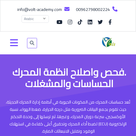
info@volt-academy.com
00962798002224
Arabic
.فحص واصلاح انظمة المحرك
الحساسات والمشغلات
تُعد حساسات المحرك من المكونات الحيوية في أنظمة إدارة المحرك الحديثة،
حيث تقوم بجمع البيانات الضرورية مثل درجة الحرارة، ضغط الهواء، نسبة
الأوكسجين، سرعة دوران المحرك، وغيرها، ثم ترسلها إلى وحدة التحكم
الإلكترونية (ECU) لضبط أداء المحرك وتحقيق أعلى كفاءة في استهلاك
الوقود وتقليل الانبعاثات الضارة.