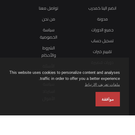
انضم الينا كمدرب
تواصل معنا
مدونة
من نحن
جميع الدورات
سياسة
الخصوصية
تسجيل حساب
الشروط
تقييم خبرات
والأحكام
دورات قصيرة
الأسئلة
دروس BTEC
الشائعة
This website uses cookies to personalize content and analyses
traffic in order to offer you a better experience.
تجهيز مشاغل
سياسة
ملفات تعريف الارتباط
استرداد
الأموال
موافقة
اشترك في النشرة