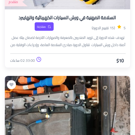
متقدم
السلامة المهنية في ورش السيارات الكهربائية والهايبرد
مقارنة
5
(15 تقييم الدورة)
تهدف هذه الدورة إلى تزويد المتدربين بالمعرفة والمهارات اللازمة لضمان بيئة عمل
آمنة داخل ورش السيارات. تتناول الدورة مبادئ السلامة العامة، وإجراءات الوقاية من
المخاطر الشائعة مثل الحريق، والصدمات الكهربائية، والتعامل مع المواد الكيميائية
والزيوت. كما تغطي أفضل الممارسات لاستخدام الأدوات والمعدات بشكل آمن،
$10
02:33:00 ساعات
إضافة إلى الإسعافات الأولية وإجراءات الطوارئ. في نهاية الدورة، سيكون
المشاركون قادرين على تطبيق معايير السلامة المهنية للحفاظ على بيئة عمل خالية
من الحوادث.