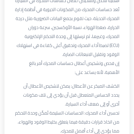
أهمية فحص وتشخيص أعطال حساسات المحرك في السيارة
تُعد حساسات المحرك من المكونات الحيوية في أنظمة إدارة
المحرك الحديثة، حيث تقوم بجمع البيانات الضرورية مثل درجة
الحرارة، ضغط الهواء، نسبة الأوكسجين، سرعة دوران
المحرك، وغيرها، ثم ترسلها إلى وحدة التحكم الإلكترونية
(ECU) لضبط أداء المحرك وتحقيق أعلى كفاءة في استهلاك
الوقود وتقليل الانبعاثات الضارة.
إن فحص وتشخيص أعطال حساسات المحرك أمر بالغ
الأهمية، لأنه يساعد على:
الكشف المبكر عن الأعطال
: يمكن لتشخيص الأعطال أن
يحدد الحساس المتعطل قبل أن يؤدي إلى تلف مكونات
أخرى أو إلى ضعف أداء السيارة.
تحسين أداء المحرك
: الحساسات السليمة تُمكّن وحدة التحكم
من اتخاذ قرارات دقيقة فيما يتعلق بخليط الوقود والهواء،
مما يؤدي إلى أداء أفضل للمحرك.