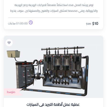
توفر ورشة العمل هذه استكشافاً متعمقاً للمركبات الهجينة وغير الهجينة
والكهربائية، وهي مصممة لعشاق السيارات والفنيين والمستهلكين. سوف ينخرط
المشاركون في مناقشات تفاعلية وأنشطة عملية لفهم الميكانيكا والأداء والتأثيرات
البيئية لكل نوع من أنواع السيارات.
$10
01:00:00 ساعات
$20
متوسط
عملية عمل أنظمة التبريد في السيارات