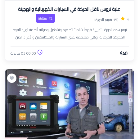
علبة تروس ناقل الحركة في السيارات الكهربائية والهجينة
مقارنة
5
(15 تقييم الدورة)
توفر هذه الدورة التدريبية فهماً شاملاً لتصميم وتشغيل وصيانة أنظمة توليد القوة
المحركة للمركبات. وهي مصممة لفنيي السيارات والميكانيكيين والأفراد الذين
يسعون إلى توسيع معرفتهم بأنظمة توليد القوة المحركة مع تعزيز خبراتهم الفنية
في صيانة المركبات وإصلاحها
$40
03:00:00 ساعات