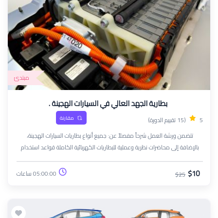
مبتدئ
بطارية الجهد العالي في السيارات الهجينة .
مقارنة
5
(15 تقييم الدورة)
تتضمن ورشة العمل شرحاً مفصلاً عن: جميع أنواع بطاريات السيارات الهجينة،
بالإضافة إلى محاضرات نظرية وعملية للبطاريات الكهربائية الكاملة قواعد استخدام
معدات السلامة العامة أجزاء النظام ومبدأ تشغيله، والتدفق الكهربائي من البطارية
وإليها الطرق الصحيحة للفك والتركيب محاضرات متخصصة حول كيفية استخدام جهاز
$10
05:00:00 ساعات
$25
الشحن الذكي لشحن هذا النوع من البطاريات التعرف على استراتيجيات تشخيص
الأعطال وطرق إصلاحها