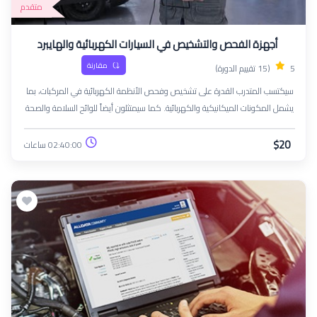
متقدم
أجهزة الفحص والتشخيص في السيارات الكهربائية والهايبرد
مقارنة
5
(15 تقييم الدورة)
سيكتسب المتدرب القدرة على تشخيص وفحص الأنظمة الكهربائية في المركبات، بما
يشمل المكونات الميكانيكية والكهربائية. كما سيمتثلون أيضاً للوائح السلامة والصحة
مع إظهار الالتزام بالتحسين المستمر وتطوير مهاراتهم.
$20
02:40:00 ساعات