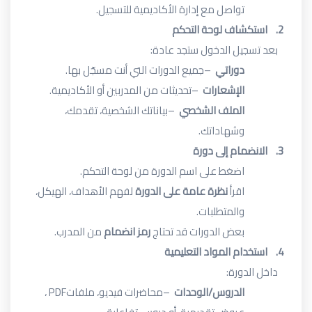
تواصل مع إدارة الأكاديمية للتسجيل
.
2.
استكشاف لوحة التحكم
بعد تسجيل الدخول ستجد عادة
:
دوراتي
–
جميع الدورات التي أنت مسجّل بها
.
الإشعارات
–
تحديثات من المدربين أو الأكاديمية
.
الملف الشخصي
–
بياناتك الشخصية، تقدمك،
وشهاداتك
.
3.
الانضمام إلى دورة
اضغط على اسم الدورة من لوحة التحكم
.
اقرأ
نظرة عامة على الدورة
لفهم الأهداف، الهيكل،
والمتطلبات
.
بعض الدورات قد تحتاج
رمز انضمام
من المدرب
.
4.
استخدام المواد التعليمية
داخل الدورة
:
الدروس/الوحدات
–
محاضرات فيديو، ملفات
PDF
،