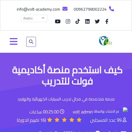
info@volt-academy.com
00962798002224
Arabic
كيف استخدم منصة أكاديمية
فولت للتدريب
منصة متخصصة في مجال تدريب السيارات الكهربائية والهايبرد
volt admin
00:25:00 ساعات
تم الانشاء بواسطة
99 عدد المسجلين
(16 تقييم الدورة)